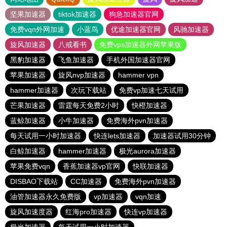
坚果加速器
tiktok加速器
狗急加速器官网
免费vqn外网加速
小蓝鸟
优途加速器官网
风驰加速器
旋风加速器
八戒看书
免费vps加速器外网苹果版
黑豹加速器
飞鱼加速器
手机外国加速器官网
苹果加速器
旋风nvp加速器
hammer vpn
hammer加速器
次玩下载站
免费vp加速七天试用
芒果加速器
雷霆每天免费2小时
快橙加速器
蓝鲸加速器
小牛加速器
免费海外pvn加速器
每天试用一小时加速器
快连lets加速器
加速器试用30分钟
白鲸加速器
hammer加速器
极光aurora加速器
苹果免费vqn
香蕉加速器vp官网
快联加速器
DISBAO下载站
CC加速器
免费海外pvn加速器
油管加速器永久免费版
vp加速器
vqn加速
旋风加速度器
红海pro加速器
快连vp加速器