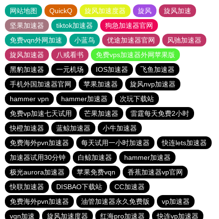
网站地图
QuickQ
旋风加速度器
旋风
旋风加速
坚果加速器
tiktok加速器
狗急加速器官网
免费vqn外网加速
小蓝鸟
优途加速器官网
风驰加速器
旋风加速器
八戒看书
免费vps加速器外网苹果版
黑豹加速器
一元机场
IOS加速器
飞鱼加速器
手机外国加速器官网
苹果加速器
旋风nvp加速器
hammer vpn
hammer加速器
次玩下载站
免费vp加速七天试用
芒果加速器
雷霆每天免费2小时
快橙加速器
蓝鲸加速器
小牛加速器
免费海外pvn加速器
每天试用一小时加速器
快连lets加速器
加速器试用30分钟
白鲸加速器
hammer加速器
极光aurora加速器
苹果免费vqn
香蕉加速器vp官网
快联加速器
DISBAO下载站
CC加速器
免费海外pvn加速器
油管加速器永久免费版
vp加速器
vqn加速
旋风加速度器
红海pro加速器
快连vp加速器