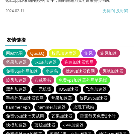
这款app就像我的娱乐小助手，随时随地为我的娱乐提供帮助。
2024-02-11
支持
[0]
反对
[0]
友情链接
网站地图
QuickQ
旋风加速度器
旋风
旋风加速
坚果加速器
tiktok加速器
狗急加速器官网
免费vqn外网加速
小蓝鸟
优途加速器官网
风驰加速器
旋风加速器
八戒看书
免费vps加速器外网苹果版
黑豹加速器
一元机场
IOS加速器
飞鱼加速器
手机外国加速器官网
苹果加速器
旋风nvp加速器
hammer vpn
hammer加速器
次玩下载站
免费vp加速七天试用
芒果加速器
雷霆每天免费2小时
快橙加速器
蓝鲸加速器
小牛加速器