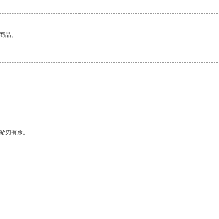
的商品。
中游刃有余。