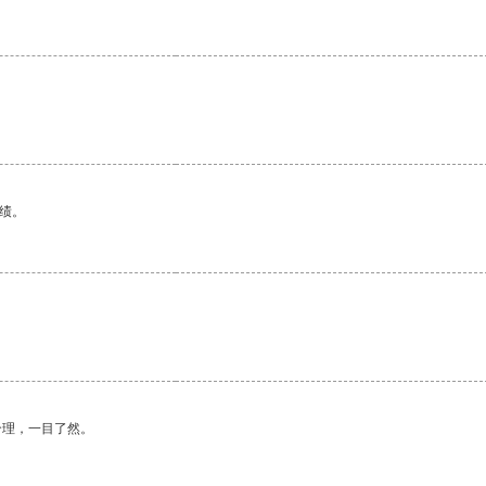
绩。
。
合理，一目了然。