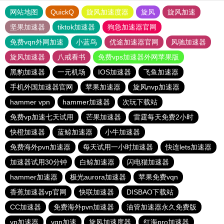
网站地图
QuickQ
旋风加速度器
旋风
旋风加速
坚果加速器
tiktok加速器
狗急加速器官网
免费vqn外网加速
小蓝鸟
优途加速器官网
风驰加速器
旋风加速器
八戒看书
免费vps加速器外网苹果版
黑豹加速器
一元机场
IOS加速器
飞鱼加速器
手机外国加速器官网
苹果加速器
旋风nvp加速器
hammer vpn
hammer加速器
次玩下载站
免费vp加速七天试用
芒果加速器
雷霆每天免费2小时
快橙加速器
蓝鲸加速器
小牛加速器
免费海外pvn加速器
每天试用一小时加速器
快连lets加速器
加速器试用30分钟
白鲸加速器
闪电猫加速器
hammer加速器
极光aurora加速器
苹果免费vqn
香蕉加速器vp官网
快联加速器
DISBAO下载站
CC加速器
免费海外pvn加速器
油管加速器永久免费版
vp加速器
vqn加速
旋风加速度器
红海pro加速器