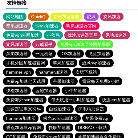
友情链接
网站地图
QuickQ
旋风加速度器
旋风
旋风加速
坚果加速器
tiktok加速器
狗急加速器官网
免费vqn外网加速
小蓝鸟
优途加速器官网
风驰加速器
旋风加速器
八戒看书
免费vps加速器外网苹果版
黑豹加速器
一元机场
IOS加速器
飞鱼加速器
手机外国加速器官网
苹果加速器
旋风nvp加速器
hammer vpn
hammer加速器
次玩下载站
免费vp加速七天试用
芒果加速器
雷霆每天免费2小时
快橙加速器
蓝鲸加速器
小牛加速器
免费海外pvn加速器
每天试用一小时加速器
快连lets加速器
加速器试用30分钟
白鲸加速器
闪电猫加速器
hammer加速器
极光aurora加速器
苹果免费vqn
香蕉加速器vp官网
快联加速器
DISBAO下载站
CC加速器
免费海外pvn加速器
油管加速器永久免费版