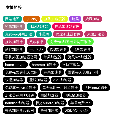
友情链接
网站地图
QuickQ
旋风加速度器
旋风
旋风加速
坚果加速器
tiktok加速器
狗急加速器官网
免费vqn外网加速
小蓝鸟
优途加速器官网
风驰加速器
旋风加速器
八戒看书
免费vps加速器外网苹果版
黑豹加速器
一元机场
IOS加速器
飞鱼加速器
手机外国加速器官网
苹果加速器
旋风nvp加速器
hammer vpn
hammer加速器
次玩下载站
免费vp加速七天试用
芒果加速器
雷霆每天免费2小时
快橙加速器
蓝鲸加速器
小牛加速器
免费海外pvn加速器
每天试用一小时加速器
快连lets加速器
加速器试用30分钟
白鲸加速器
闪电猫加速器
hammer加速器
极光aurora加速器
苹果免费vqn
香蕉加速器vp官网
快联加速器
DISBAO下载站