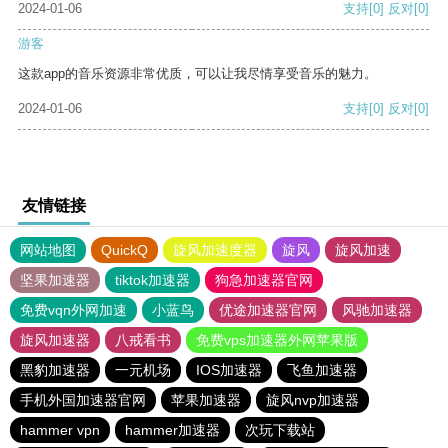
2024-01-06
支持
[0]
反对
[0]
游客
这款app的音乐资源非常优质，可以让我尽情享受音乐的魅力。
2024-01-06
支持
[0]
反对
[0]
友情链接
网站地图
QuickQ
旋风加速度器
旋风
旋风加速
坚果加速器
tiktok加速器
狗急加速器官网
免费vqn外网加速
小蓝鸟
优途加速器官网
风驰加速器
旋风加速器
八戒看书
免费vps加速器外网苹果版
黑豹加速器
一元机场
IOS加速器
飞鱼加速器
手机外国加速器官网
苹果加速器
旋风nvp加速器
hammer vpn
hammer加速器
次玩下载站