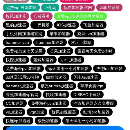
免费vqn外网加速
小蓝鸟
优途加速器官网
风驰加速器
旋风加速器
八戒看书
免费vps加速器外网苹果版
黑豹加速器
一元机场
IOS加速器
飞鱼加速器
手机外国加速器官网
苹果加速器
旋风nvp加速器
hammer vpn
hammer加速器
次玩下载站
免费vp加速七天试用
芒果加速器
雷霆每天免费2小时
快橙加速器
蓝鲸加速器
小牛加速器
免费海外pvn加速器
每天试用一小时加速器
快连lets加速器
加速器试用30分钟
白鲸加速器
闪电猫加速器
hammer加速器
极光aurora加速器
苹果免费vqn
香蕉加速器vp官网
快联加速器
DISBAO下载站
CC加速器
免费海外pvn加速器
油管加速器永久免费版
vp加速器
vqn加速
旋风加速度器
红海pro加速器
快连vp加速器
极光加速器
每天试用一小时加速器
永久不收费的海外加速器
1元机场