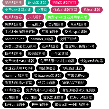
坚果加速器
tiktok加速器
狗急加速器官网
免费vqn外网加速
小蓝鸟
优途加速器官网
风驰加速器
旋风加速器
八戒看书
免费vps加速器外网苹果版
黑豹加速器
一元机场
IOS加速器
飞鱼加速器
手机外国加速器官网
苹果加速器
旋风nvp加速器
hammer vpn
hammer加速器
次玩下载站
免费vp加速七天试用
芒果加速器
雷霆每天免费2小时
快橙加速器
蓝鲸加速器
小牛加速器
免费海外pvn加速器
每天试用一小时加速器
快连lets加速器
加速器试用30分钟
白鲸加速器
闪电猫加速器
hammer加速器
极光aurora加速器
苹果免费vqn
香蕉加速器vp官网
快联加速器
DISBAO下载站
CC加速器
免费海外pvn加速器
油管加速器永久免费版
vp加速器
vqn加速
旋风加速度器
红海pro加速器
快连vp加速器
极光加速器
每天试用一小时加速器