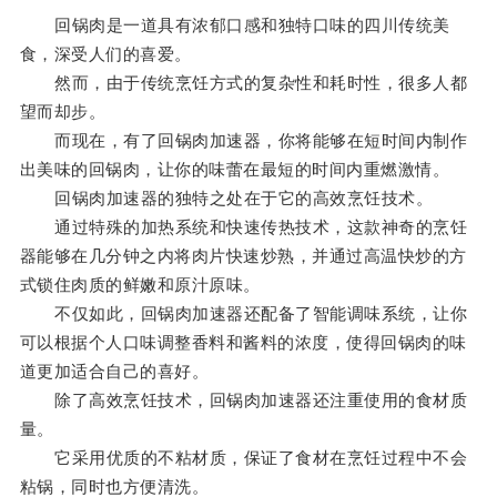
回锅肉是一道具有浓郁口感和独特口味的四川传统美
食，深受人们的喜爱。
然而，由于传统烹饪方式的复杂性和耗时性，很多人都
望而却步。
而现在，有了回锅肉加速器，你将能够在短时间内制作
出美味的回锅肉，让你的味蕾在最短的时间内重燃激情。
回锅肉加速器的独特之处在于它的高效烹饪技术。
通过特殊的加热系统和快速传热技术，这款神奇的烹饪
器能够在几分钟之内将肉片快速炒熟，并通过高温快炒的方
式锁住肉质的鲜嫩和原汁原味。
不仅如此，回锅肉加速器还配备了智能调味系统，让你
可以根据个人口味调整香料和酱料的浓度，使得回锅肉的味
道更加适合自己的喜好。
除了高效烹饪技术，回锅肉加速器还注重使用的食材质
量。
它采用优质的不粘材质，保证了食材在烹饪过程中不会
粘锅，同时也方便清洗。