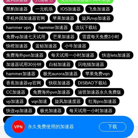
黑豹加速器
一元机场
IOS加速器
飞鱼加速器
手机外国加速器官网
苹果加速器
旋风nvp加速器
hammer vpn
hammer加速器
次玩下载站
免费vp加速七天试用
芒果加速器
雷霆每天免费2小时
快橙加速器
蓝鲸加速器
小牛加速器
免费海外pvn加速器
每天试用一小时加速器
快连lets加速器
加速器试用30分钟
白鲸加速器
闪电猫加速器
hammer加速器
极光aurora加速器
苹果免费vqn
香蕉加速器vp官网
快联加速器
DISBAO下载站
CC加速器
免费海外pvn加速器
油管加速器永久免费版
vp加速器
vqn加速
旋风加速度器
红海pro加速器
快连vp加速器
极光加速器
每天试用一小时加速器
永久不收费的海外加速器
1元机场
永久免费使用的加速器
下载
0.703570s
首页
安卓
苹果
排行
推荐