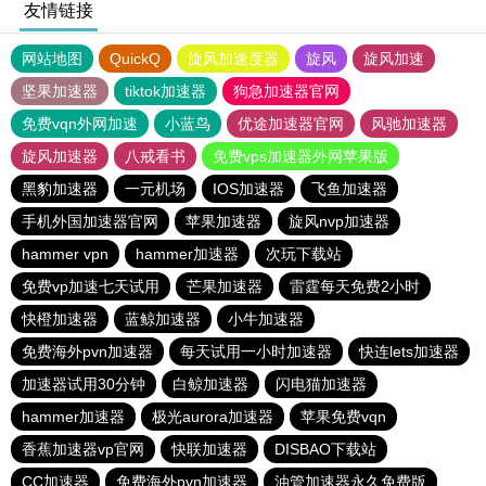
友情链接
网站地图
QuickQ
旋风加速度器
旋风
旋风加速
坚果加速器
tiktok加速器
狗急加速器官网
免费vqn外网加速
小蓝鸟
优途加速器官网
风驰加速器
旋风加速器
八戒看书
免费vps加速器外网苹果版
黑豹加速器
一元机场
IOS加速器
飞鱼加速器
手机外国加速器官网
苹果加速器
旋风nvp加速器
hammer vpn
hammer加速器
次玩下载站
免费vp加速七天试用
芒果加速器
雷霆每天免费2小时
快橙加速器
蓝鲸加速器
小牛加速器
免费海外pvn加速器
每天试用一小时加速器
快连lets加速器
加速器试用30分钟
白鲸加速器
闪电猫加速器
hammer加速器
极光aurora加速器
苹果免费vqn
香蕉加速器vp官网
快联加速器
DISBAO下载站
CC加速器
免费海外pvn加速器
油管加速器永久免费版