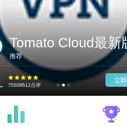
光粒加速器vqn
推荐
1
立即
75509512点评