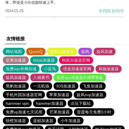
单，即使是小白也能快速上手。
2024-01-25
支持
[0]
反对
[0]
友情链接
网站地图
QuickQ
旋风加速度器
旋风
旋风加速
坚果加速器
tiktok加速器
狗急加速器官网
免费vqn外网加速
小蓝鸟
优途加速器官网
风驰加速器
旋风加速器
八戒看书
免费vps加速器外网苹果版
黑豹加速器
一元机场
IOS加速器
飞鱼加速器
手机外国加速器官网
苹果加速器
旋风nvp加速器
hammer vpn
hammer加速器
次玩下载站
免费vp加速七天试用
芒果加速器
雷霆每天免费2小时
快橙加速器
蓝鲸加速器
小牛加速器