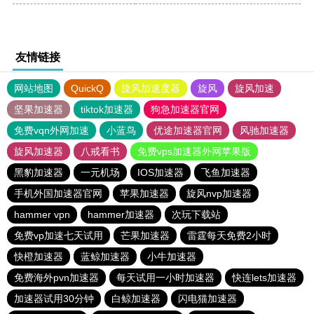
友情链接
网站地图
QuickQ
旋风加速度器
旋风
旋风加速
坚果加速器
tiktok加速器
狗急加速器官网
免费vqn外网加速
小蓝鸟
优途加速器官网
风驰加速器
旋风加速器
八戒看书
免费vps加速器外网苹果版
黑豹加速器
一元机场
IOS加速器
飞鱼加速器
手机外国加速器官网
苹果加速器
旋风nvp加速器
hammer vpn
hammer加速器
次玩下载站
免费vp加速七天试用
芒果加速器
雷霆每天免费2小时
快橙加速器
蓝鲸加速器
小牛加速器
免费海外pvn加速器
每天试用一小时加速器
快连lets加速器
加速器试用30分钟
白鲸加速器
闪电猫加速器