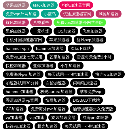
坚果加速器
tiktok加速器
狗急加速器官网
免费vqn外网加速
小蓝鸟
优途加速器官网
风驰加速器
旋风加速器
八戒看书
免费vps加速器外网苹果版
黑豹加速器
一元机场
IOS加速器
飞鱼加速器
手机外国加速器官网
苹果加速器
旋风nvp加速器
hammer vpn
hammer加速器
次玩下载站
免费vp加速七天试用
芒果加速器
雷霆每天免费2小时
快橙加速器
蓝鲸加速器
小牛加速器
免费海外pvn加速器
每天试用一小时加速器
快连lets加速器
加速器试用30分钟
白鲸加速器
闪电猫加速器
hammer加速器
极光aurora加速器
苹果免费vqn
香蕉加速器vp官网
快联加速器
DISBAO下载站
CC加速器
免费海外pvn加速器
油管加速器永久免费版
vp加速器
vqn加速
旋风加速度器
红海pro加速器
快连vp加速器
极光加速器
每天试用一小时加速器