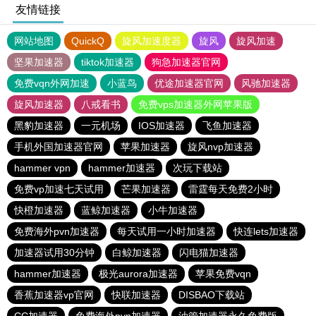
友情链接
网站地图
QuickQ
旋风加速度器
旋风
旋风加速
坚果加速器
tiktok加速器
狗急加速器官网
免费vqn外网加速
小蓝鸟
优途加速器官网
风驰加速器
旋风加速器
八戒看书
免费vps加速器外网苹果版
黑豹加速器
一元机场
IOS加速器
飞鱼加速器
手机外国加速器官网
苹果加速器
旋风nvp加速器
hammer vpn
hammer加速器
次玩下载站
免费vp加速七天试用
芒果加速器
雷霆每天免费2小时
快橙加速器
蓝鲸加速器
小牛加速器
免费海外pvn加速器
每天试用一小时加速器
快连lets加速器
加速器试用30分钟
白鲸加速器
闪电猫加速器
hammer加速器
极光aurora加速器
苹果免费vqn
香蕉加速器vp官网
快联加速器
DISBAO下载站