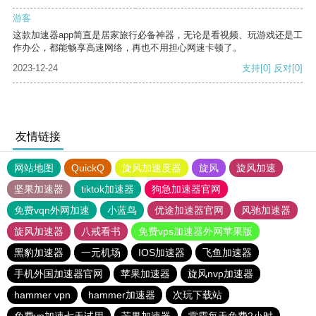
游客
这款加速器app简直是居家旅行必备神器，无论是看视频、玩游戏还是工
作办公，都能畅享高速网络，再也不用担心网速卡顿了。
2023-12-24
支持
[0]
反对
[0]
友情链接
网站地图
QuickQ
旋风加速度器
旋风
旋风加速
坚果加速器
tiktok加速器
狗急加速器官网
免费vqn外网加速
小蓝鸟
优途加速器官网
风驰加速器
旋风加速器
八戒看书
免费vps加速器外网苹果版
黑豹加速器
一元机场
IOS加速器
飞鱼加速器
手机外国加速器官网
苹果加速器
旋风nvp加速器
hammer vpn
hammer加速器
次玩下载站