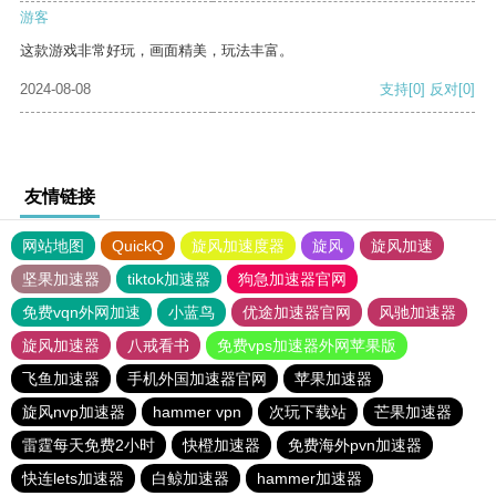
游客
这款游戏非常好玩，画面精美，玩法丰富。
2024-08-08
支持
[0]
反对
[0]
友情链接
网站地图
QuickQ
旋风加速度器
旋风
旋风加速
坚果加速器
tiktok加速器
狗急加速器官网
免费vqn外网加速
小蓝鸟
优途加速器官网
风驰加速器
旋风加速器
八戒看书
免费vps加速器外网苹果版
飞鱼加速器
手机外国加速器官网
苹果加速器
旋风nvp加速器
hammer vpn
次玩下载站
芒果加速器
雷霆每天免费2小时
快橙加速器
免费海外pvn加速器
快连lets加速器
白鲸加速器
hammer加速器